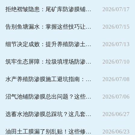
拒绝褶皱隐患：尾矿库防渗膜铺设的科学处理与预防指南
2026/07/17
告别鱼塘漏水：掌握这些技巧让防渗膜焊接行云流水
2026/07/15
细节决定成败：提升养殖防渗土工膜铺设质量的核心要点
2026/07/13
筑牢生态屏障：垃圾填埋场防渗膜长效维护全攻略
2026/07/10
水产养殖防渗膜施工避坑指南：把控核心细节，筑牢防渗安全防线
2026/07/08
沼气池铺防渗膜总出问题？这些施工铺设要求直接避开后期渗漏隐患
2026/07/06
选蓄水池防渗膜总踩坑？这几套实用选型技巧直接规避90%的后期隐患
2026/06/27
油田土工膜漏了别乱贴！这些修补方法才是正规操作
2026/06/23