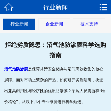


行业新闻
网站首页

关于我们
行业新闻
企业新闻
技术支持
产品中心
拒绝劣质隐患：沼气池防渗膜科学选购
新闻动态
指南
工程案例
沼气池防渗膜
是保障粪污安全储存与沼气高效收集的核心
公司资质
屏障。面对市场上繁杂的产品，如何避开劣质陷阱，挑选
在线留言
出兼具耐用性与经济性的优质防渗膜？采购人员需摒弃“唯
价格论”，从以下几个专业维度进行科学甄选。