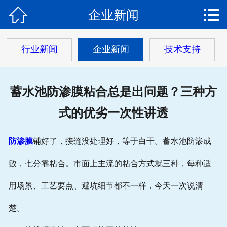


企业新闻
网站首页

关于我们
行业新闻
企业新闻
技术支持
产品中心
蓄水池防渗膜粘合总是出问题？三种方
新闻动态
式的优劣一次性讲透
工程案例
防渗膜
铺好了，接缝没处理好，等于白干。蓄水池防渗成
公司资质
败，七分靠粘合。市面上主流的粘合方式就三种，每种适
在线留言
用场景、工艺要点、避坑细节都不一样，今天一次说清
楚。