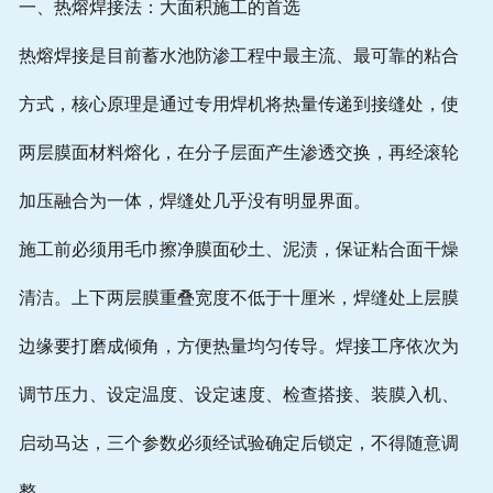
一、热熔焊接法：大面积施工的首选
热熔焊接是目前蓄水池防渗工程中最主流、最可靠的粘合
方式，核心原理是通过专用焊机将热量传递到接缝处，使
两层膜面材料熔化，在分子层面产生渗透交换，再经滚轮
加压融合为一体，焊缝处几乎没有明显界面。
施工前必须用毛巾擦净膜面砂土、泥渍，保证粘合面干燥
清洁。上下两层膜重叠宽度不低于十厘米，焊缝处上层膜
边缘要打磨成倾角，方便热量均匀传导。焊接工序依次为
调节压力、设定温度、设定速度、检查搭接、装膜入机、
启动马达，三个参数必须经试验确定后锁定，不得随意调
整。